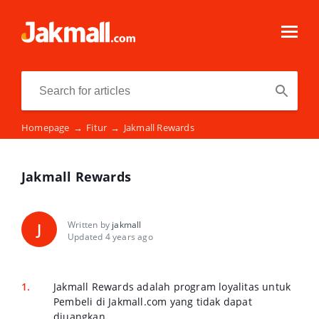
Homepage
→
Fitur
→
Jakmall Rewards
Jakmall Rewards
Written by
jakmall
J
Updated 4 years ago
Jakmall Rewards adalah program loyalitas untuk
Pembeli di Jakmall.com yang tidak dapat
diuangkan.