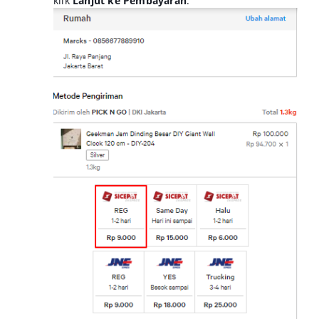
klik
Lanjut ke Pembayaran
.