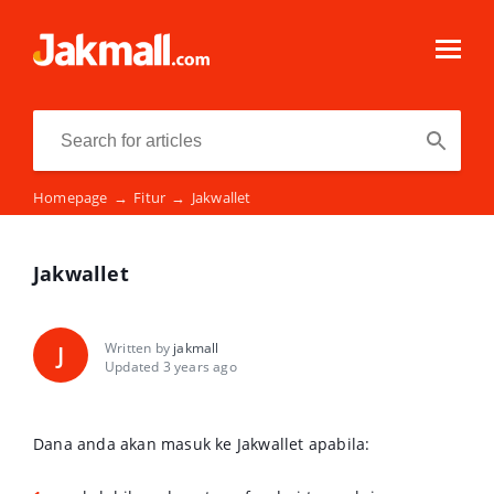
Homepage
→
Fitur
→
Jakwallet
Jakwallet
Written by
jakmall
J
Updated 3 years ago
Dana anda akan masuk ke Jakwallet apabila: