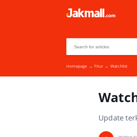
Homepage
→
Fitur
→
Watchlist
Watch
Update ter