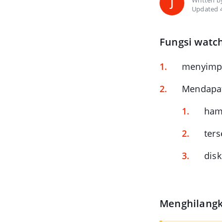
Written 
J
Updated 4
Fungsi watch
menyimpa
Mendapatk
ham
ters
disk
Menghilangk