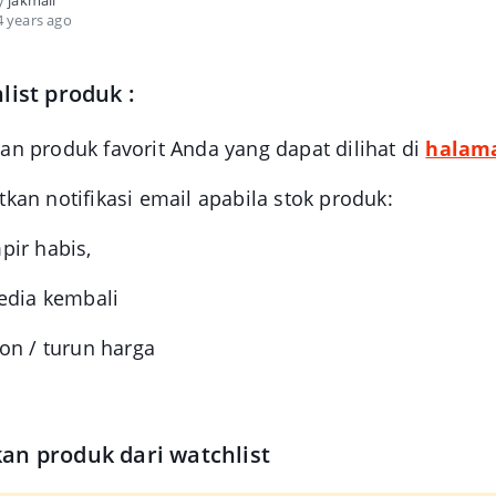
by
jakmall
 years ago
list produk :
n produk favorit Anda yang dapat dilihat di
halama
an notifikasi email apabila stok produk:
pir habis,
edia kembali
on / turun harga
an produk dari watchlist