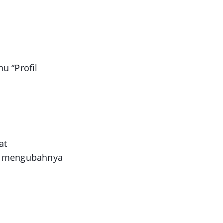
u “Profil
at
ra mengubahnya