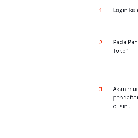
Login ke 
Pada Pane
Toko”,
Akan mun
pendafta
di sini.