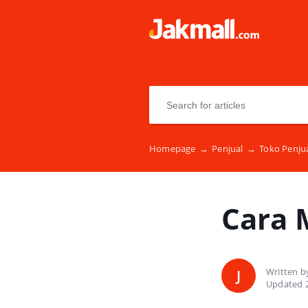
Homepage
→
Penjual
→
Toko Penju
Cara 
Written 
J
Updated 2