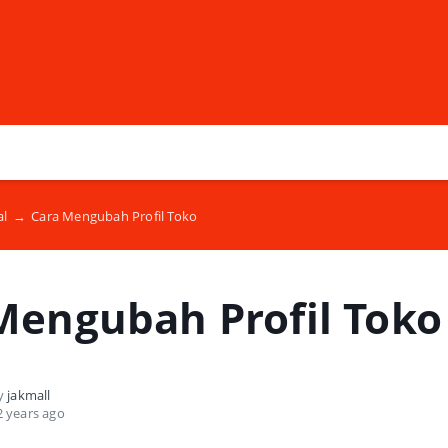
al
→
Cara Mengubah Profil Toko
Mengubah Profil Toko
by
jakmall
 years ago