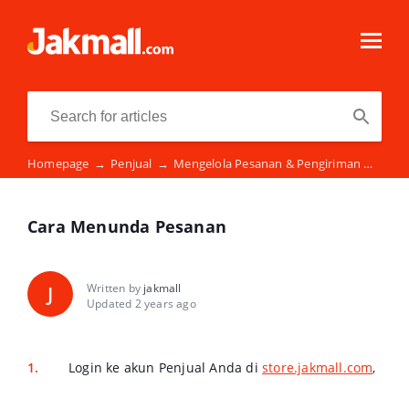
Homepage
→
Penjual
→
Mengelola Pesanan & Pengiriman
→
Car
Cara Menunda Pesanan
Written by
jakmall
J
Updated 2 years ago
Login ke akun Penjual Anda di
store.jakmall.com
,