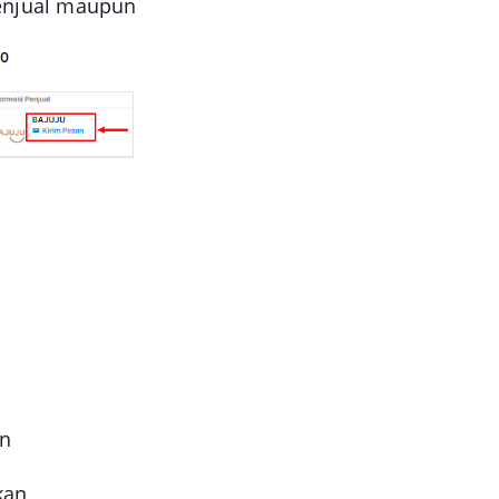
penjual maupun
in
kan