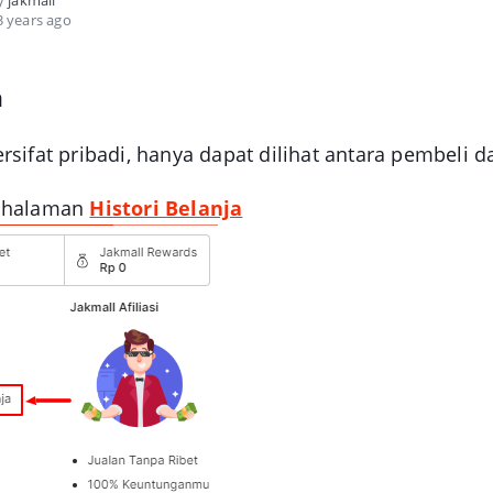
by
jakmall
 years ago
n
rsifat pribadi, hanya dapat dilihat antara pembeli d
i halaman
Histori Belanja