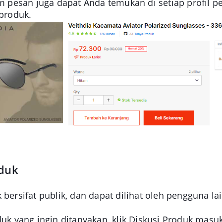
rim pesan juga dapat Anda temukan di setiap profil 
 produk.
oduk
 bersifat publik, dan dapat dilihat oleh pengguna la
duk yang ingin ditanyakan, klik
Diskusi Produk
masu