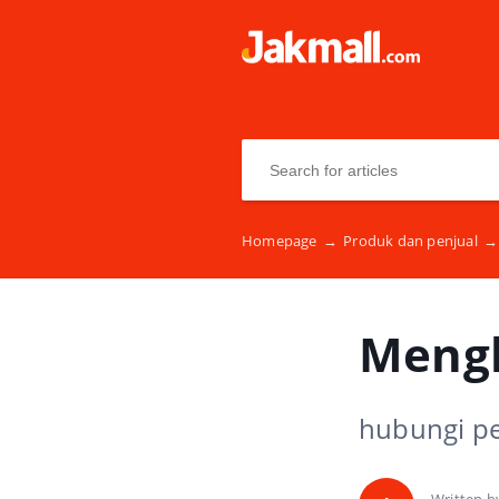
Homepage
→
Produk dan penjual
→
Mengh
hubungi pe