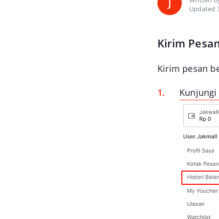
Written 
J
Updated 3
Kirim Pesa
Kirim pesan be
Kunjung