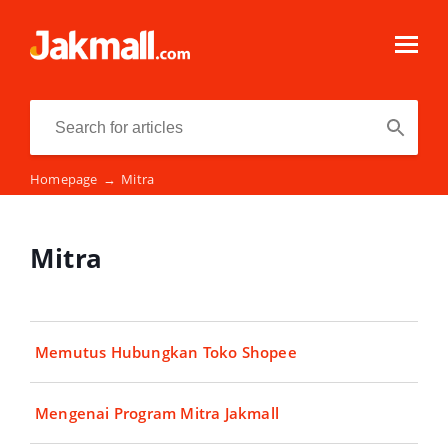
Homepage
→
Mitra
Mitra
Memutus Hubungkan Toko Shopee
Mengenai Program Mitra Jakmall